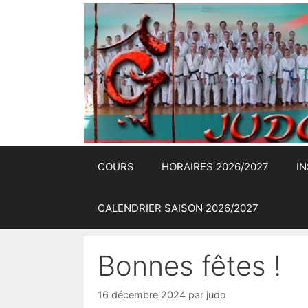
Aller
au
contenu
COURS
HORAIRES 2026/2027
I
CALENDRIER SAISON 2026/2027
Bonnes fêtes !
16 décembre 2024
par
judo